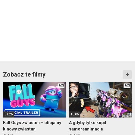
Zobacz te filmy
HD
HD
01:26
16:06
Fall Guys zwiastun – oficjalny
A gdyby tylko kupił
kinowy zwiastun
samoreanimację