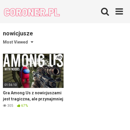
Skip
to
content
nowicjusze
Most Viewed
HD
01:56:10
Gra Among Us z nowicjuszami
jest tragiczna, ale przynajmniej
jest wesoło
305
67%