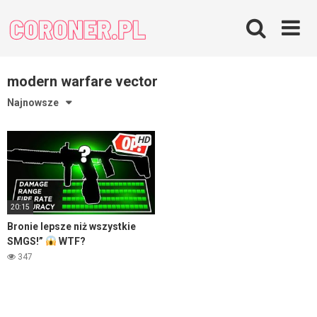
Skip
to
content
modern warfare vector
Najnowsze
HD
20:15
Bronie lepsze niż wszystkie
SMGS!”
WTF?
347