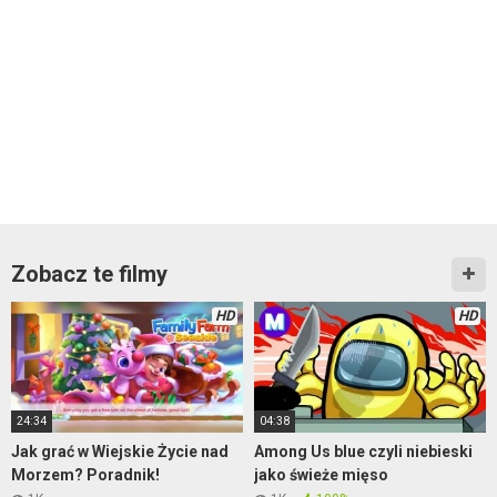
Zobacz te filmy
HD
HD
24:34
04:38
Jak grać w Wiejskie Życie nad
Among Us blue czyli niebieski
Morzem? Poradnik!
jako świeże mięso