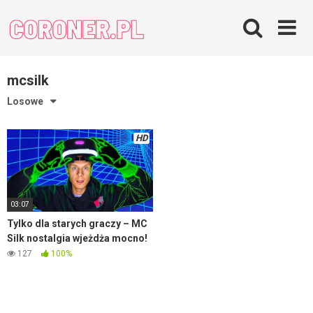
Skip
to
content
mcsilk
Losowe
HD
03:07
Tylko dla starych graczy – MC
Silk nostalgia wjeżdża mocno!
127
100%