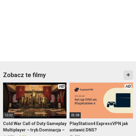
Zobacz te filmy
HD
HD
10:32
05:08
Cold War Call of Duty Gameplay
PlayStation4 ExpressVPN jak
Multiplayer – tryb Dominacja –
ustawić DNS?