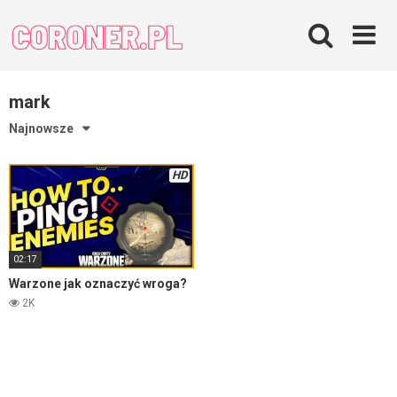
Skip
to
content
mark
Najnowsze
HD
02:17
Warzone jak oznaczyć wroga?
2K