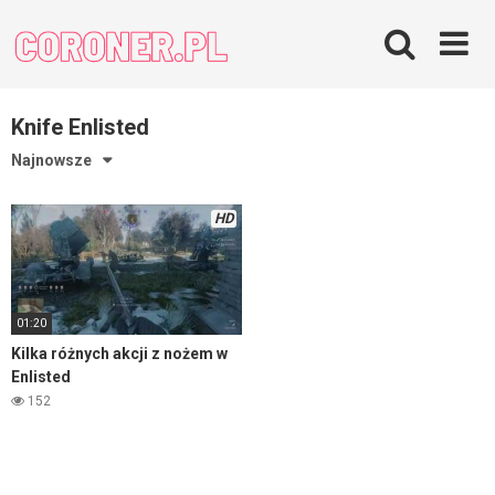
Skip
to
content
Knife Enlisted
Najnowsze
HD
01:20
Kilka różnych akcji z nożem w
Enlisted
152