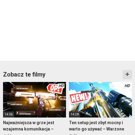
Zobacz te filmy
HD
HD
14:06
14:28
Najważniejsza w grze jest
Ten setup jest zbyt mocny i
wzajemna komunikacja –
warto go używać – Warzone