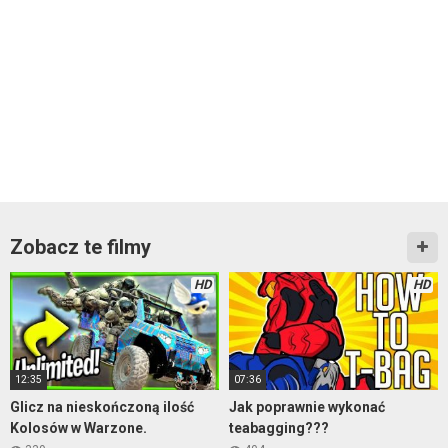
Zobacz te filmy
HD
HD
12:35
07:36
Glicz na nieskończoną ilość
Jak poprawnie wykonać
Kolosów w Warzone.
teabagging???