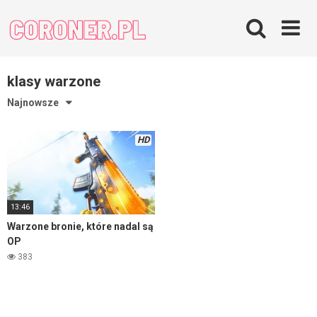
Skip
to
content
klasy warzone
Najnowsze
HD
13:46
Warzone bronie, które nadal są
OP
383