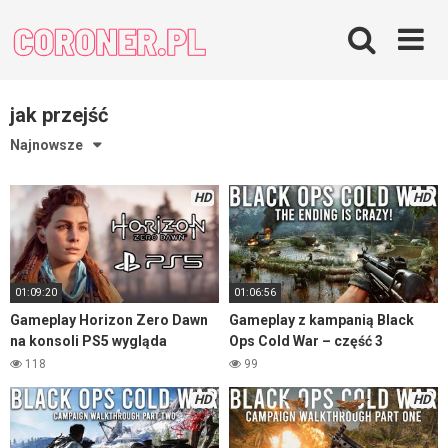
Skip
to
content
jak przejść
Najnowsze
HD
HD
01:09:20
01:06:56
Gameplay Horizon Zero Dawn
Gameplay z kampanią Black
na konsoli PS5 wygląda
Ops Cold War – część 3
miodnie
ostatnia
118
99
HD
HD