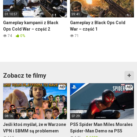
01:10:57
59:41
Gameplay kampanii z Black
Gameplay z Black Ops Cold
Ops Cold War – część 2
War – część 1
74
0%
71
Zobacz te filmy
HD
HD
08:16
07:29
Jeśli ktoś myślał, że w Warzone
PS5 Spider Man Miles Morales
VPN i SBMM są problemem
Spider-Man Demo na PS5