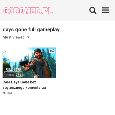
Skip
to
content
days gone full gameplay
Most Viewed
HD
10:30:33
Całe Days Gone bez
zbytecznego komentarza
104