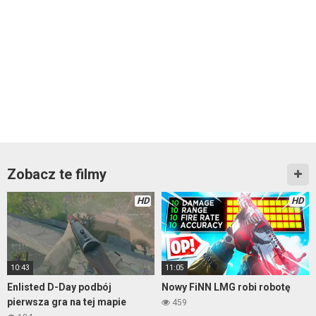
Zobacz te filmy
HD
HD
10:43
11:05
Enlisted D-Day podbój
Nowy FiNN LMG robi robotę
pierwsza gra na tej mapie
459