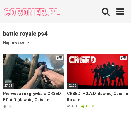
Skip
to
content
battle royale ps4
Najnowsze
HD
HD
27:32
02:38
Pierwsza rozgrywka w CRSED
CRSED: F.O.A.D. dawniej Cuisine
F.O.A.D (dawniej Cuisine
Royale
Royale)
431
100%
1K