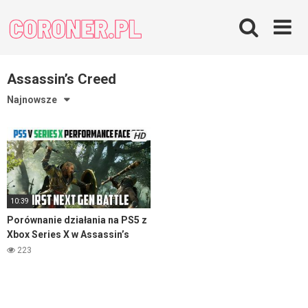
Skip
to
content
Assassin’s Creed
Najnowsze
HD
10:39
Porównanie działania na PS5 z
Xbox Series X w Assassin’s
Creed: Valhalla
223