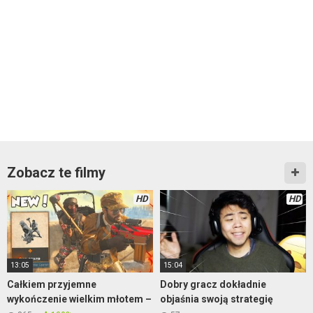
Zobacz te filmy
HD
HD
13:05
15:04
Całkiem przyjemne
Dobry gracz dokładnie
wykończenie wielkim młotem –
objaśnia swoją strategię