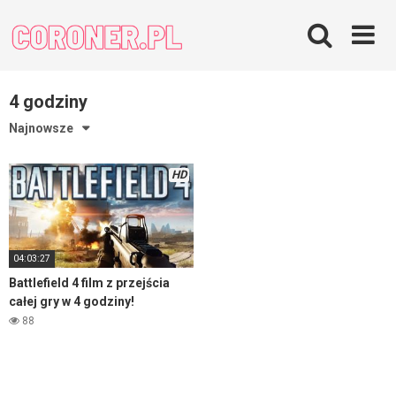
Skip
to
content
4 godziny
Najnowsze
HD
04:03:27
Battlefield 4 film z przejścia
całej gry w 4 godziny!
88