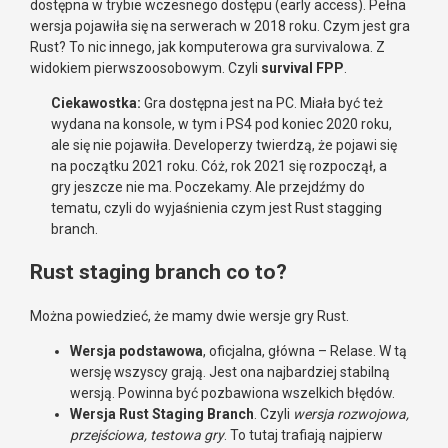
dostępna w trybie wczesnego dostępu (early access). Pełna
wersja pojawiła się na serwerach w 2018 roku. Czym jest gra
Rust? To nic innego, jak komputerowa gra survivalowa. Z
widokiem pierwszoosobowym. Czyli
survival FPP
.
Ciekawostka:
Gra dostępna jest na PC. Miała być też
wydana na konsole, w tym i PS4 pod koniec 2020 roku,
ale się nie pojawiła. Developerzy twierdzą, że pojawi się
na początku 2021 roku. Cóż, rok 2021 się rozpoczął, a
gry jeszcze nie ma. Poczekamy. Ale przejdźmy do
tematu, czyli do wyjaśnienia czym jest Rust stagging
branch.
Rust staging branch co to?
Można powiedzieć, że mamy dwie wersje gry Rust.
Wersja podstawowa
, oficjalna, główna – Relase. W tą
wersję wszyscy grają. Jest ona najbardziej stabilną
wersją. Powinna być pozbawiona wszelkich błędów.
Wersja Rust Staging Branch
. Czyli
wersja rozwojowa,
przejściowa, testowa gry
. To tutaj trafiają najpierw