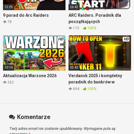
12:29
26:42
9 porad do Arc Raiders
ARC Raiders. Poradnik dla
początkujących
78
115
100%
HD
HD
10:10
02:42
Aktualizacja Warzone 2026
Verdansk 2025 i kompletny
poradnik do bunkrów w
262
Warzone
694
100%
Komentarze
Twój adres email nie zostanie opublikowany.
Wymagane pola są
oznaczone
*