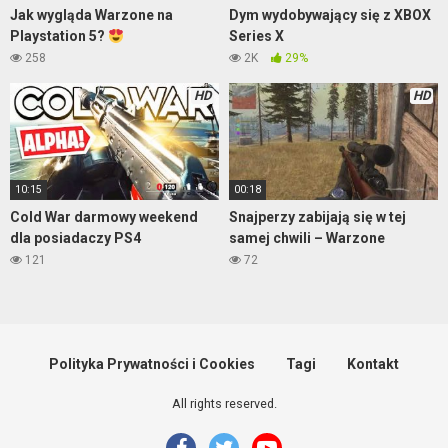
Jak wygląda Warzone na
Dym wydobywający się z XBOX
Playstation 5?
Series X
258
2K
29%
HD
HD
10:15
00:18
Cold War darmowy weekend
Snajperzy zabijają się w tej
dla posiadaczy PS4
samej chwili – Warzone
121
72
Polityka Prywatności i Cookies
Tagi
Kontakt
All rights reserved.