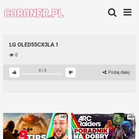
Skip
to
content
LG OLED55CX3LA 1
0
0
/
0
Podaj dalej
HD
HD