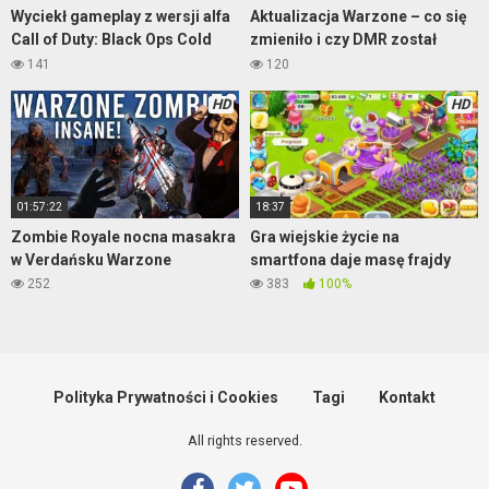
Wyciekł gameplay z wersji alfa
Aktualizacja Warzone – co się
Call of Duty: Black Ops Cold
zmieniło i czy DMR został
War
znerfiony?
141
120
HD
HD
01:57:22
18:37
Zombie Royale nocna masakra
Gra wiejskie życie na
w Verdańsku Warzone
smartfona daje masę frajdy
252
383
100%
Polityka Prywatności i Cookies
Tagi
Kontakt
All rights reserved.