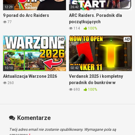
12:29
26:42
9 porad do Arc Raiders
ARC Raiders. Poradnik dla
początkujących
77
114
100%
HD
HD
10:10
02:42
Aktualizacja Warzone 2026
Verdansk 2025 i kompletny
poradnik do bunkrów w
260
Warzone
693
100%
Komentarze
Twój adres email nie zostanie opublikowany.
Wymagane pola są
oznaczone
*