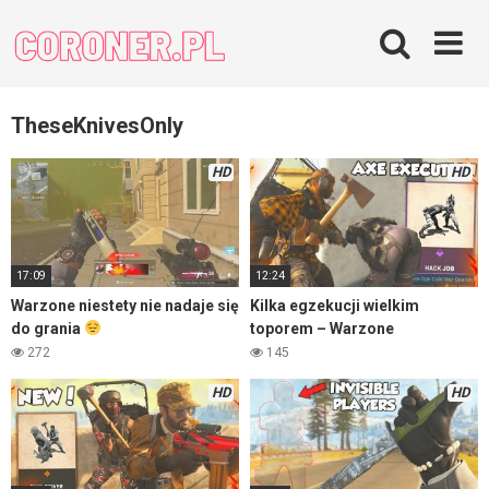
Skip
to
content
TheseKnivesOnly
HD
HD
17:09
12:24
Warzone niestety nie nadaje się
Kilka egzekucji wielkim
do grania
toporem – Warzone
272
145
HD
HD