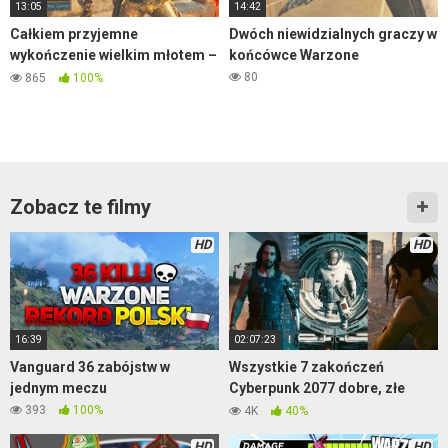
13:05
14:42
Całkiem przyjemne
Dwóch niewidzialnych graczy w
wykończenie wielkim młotem –
końcówce Warzone
Warzone
80
865
100%
Zobacz te filmy
HD
HD
16:39
02:07:23
Vanguard 36 zabójstw w
Wszystkie 7 zakończeń
jednym meczu
Cyberpunk 2077 dobre, złe
oraz tajne
393
100%
4K
40%
HD
HD