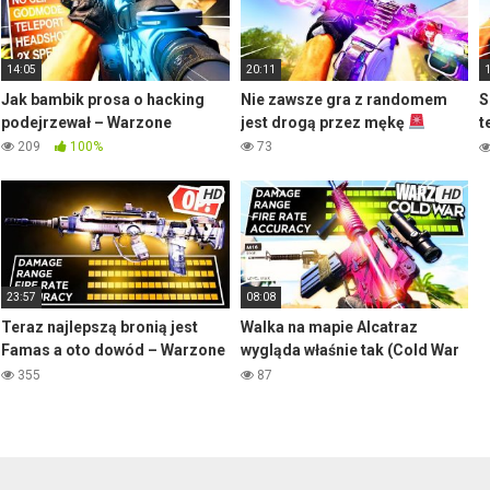
14:05
20:11
Jak bambik prosa o hacking
Nie zawsze gra z randomem
S
podejrzewał – Warzone
jest drogą przez mękę
t
–
209
100%
73
HD
HD
23:57
08:08
Teraz najlepszą bronią jest
Walka na mapie Alcatraz
Famas a oto dowód – Warzone
wygląda właśnie tak (Cold War
Cold War
Warzone)
355
87