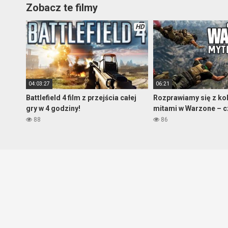
Zobacz te filmy
HD
04:03:27
06:21
Battlefield 4 film z przejścia całej
Rozprawiamy się z ko
gry w 4 godziny!
mitami w Warzone – c
88
86