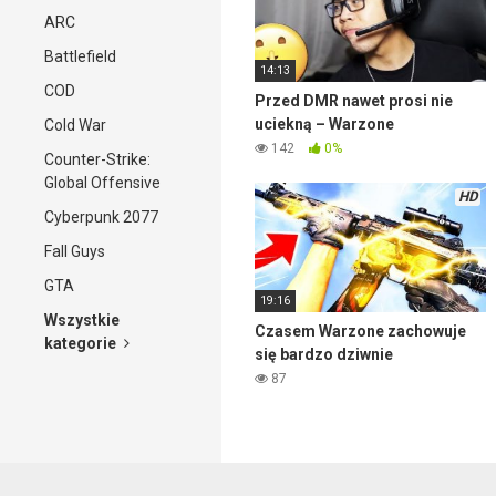
ARC
Battlefield
14:13
COD
Przed DMR nawet prosi nie
uciekną – Warzone
Cold War
142
0%
Counter-Strike:
Global Offensive
HD
Cyberpunk 2077
Fall Guys
GTA
19:16
Wszystkie
Czasem Warzone zachowuje
kategorie
się bardzo dziwnie
87