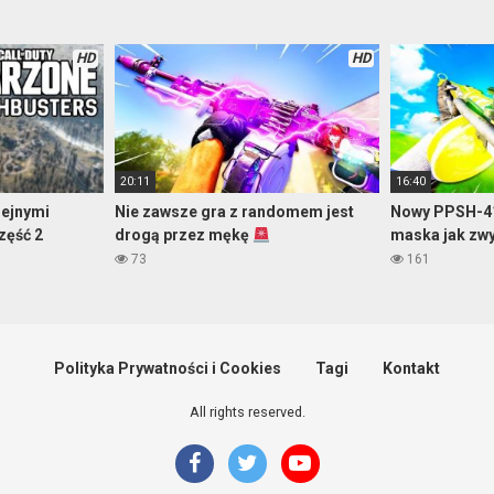
HD
HD
20:11
16:40
lejnymi
Nie zawsze gra z randomem jest
Nowy PPSH-41
zęść 2
drogą przez mękę
maska jak zw
73
161
Polityka Prywatności i Cookies
Tagi
Kontakt
All rights reserved.