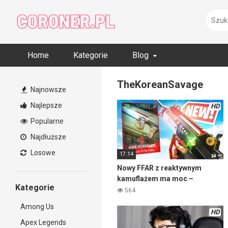
Skip
to
content
Home
Kategorie
Blog
TheKoreanSavage
Najnowsze
Najlepsze
HD
Popularne
Najdłuższe
Losowe
17:14
Nowy FFAR z reaktywnym
kamuflażem ma moc –
Kategorie
Warzone
564
Among Us
HD
Apex Legends