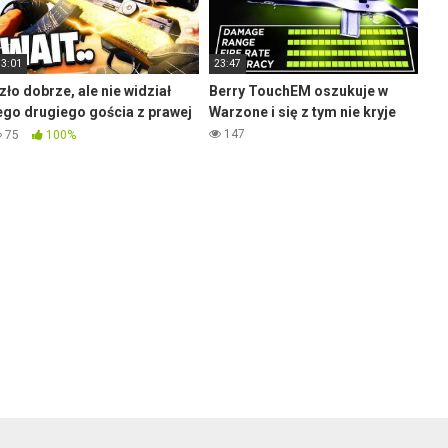
13:01
23:47
zło dobrze, ale nie widział
Berry TouchEM oszukuje w
ego drugiego gościa z prawej
Warzone i się z tym nie kryje
 Warzone
147
75
100%