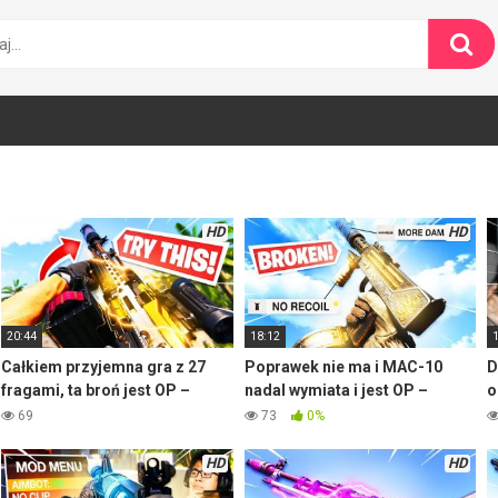
HD
HD
20:44
18:12
Całkiem przyjemna gra z 27
Poprawek nie ma i MAC-10
D
fragami, ta broń jest OP –
nadal wymiata i jest OP –
o
Warzone
Warzone
r
69
73
0%
HD
HD