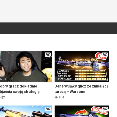
HD
HD
15:04
14:29
obry gracz dokładnie
Denerwujący glicz ze znikającą
bjaśnia swoją strategię
tarczą – Warzone
ozgrywki – Warzone
114
57
HD
HD