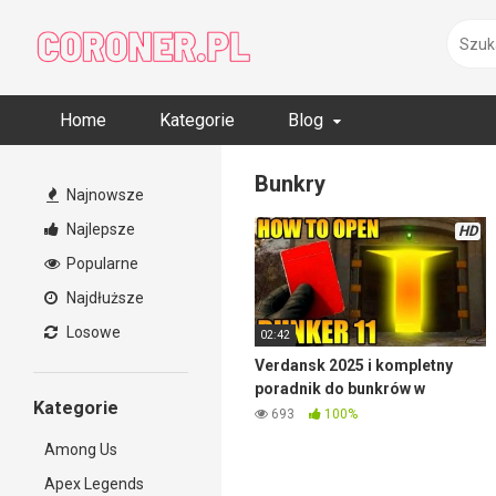
Skip
to
content
Home
Kategorie
Blog
Bunkry
Najnowsze
Najlepsze
HD
Popularne
Najdłuższe
Losowe
02:42
Verdansk 2025 i kompletny
poradnik do bunkrów w
Kategorie
Warzone
693
100%
Among Us
Apex Legends