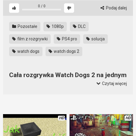
0
/
0
Podaj dalej
Pozostałe
1080p
DLC
film z rozgrywki
PS4 pro
solucja
watch dogs
watch dogs 2
Cała rozgrywka Watch Dogs 2 na jednym
filmie
Czytaj więcej
W oczekiwaniu na Watch Dogs 3 warto przypomnieć sobie, co
było we wcześniejszych odsłonach. Jeśli nie macie czasu,
aby po raz kolejny przechodzić Watch Dogs 2, a chcecie
przypomnieć sobie wszystko, co się działo, to wystarczy
HD
HD
obejrzeć ten film z rozgrywki. Po takich przygotowaniach
można czekać na kolejną odsłonę tej gry.