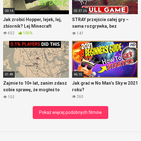
00:14
03:37:26
Jak zrobić Hopper, lejek, lej,
STRAY przejście całej gry –
zbiornik? Lej Minecraft
sama rozgrywka, bez
komentarza
652
100%
147
HD
01:49
46:15
Zajmie to 10+ lat, zanim zdasz
Jak grać w No Man’s Sky w 2021
sobie sprawę, że mogłeś to
roku?
zrobić – RDR2
265
102
Pokaż więcej podobnych filmów