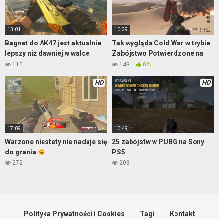
13:01
10:39
Bagnet do AK47 jest aktualnie
Tak wygląda Cold War w trybie
lepszy niż dawniej w walce
Zabójstwo Potwierdzone na
wręcz
mapie Satellite
110
143
0%
HD
HD
17:09
10:49
Warzone niestety nie nadaje się
25 zabójstw w PUBG na Sony
do grania
PS5
272
203
Polityka Prywatności i Cookies
Tagi
Kontakt