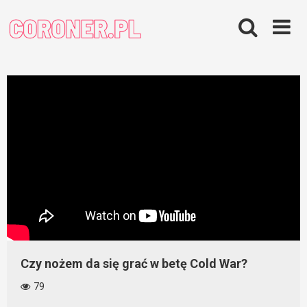
Skip
to
content
Czy nożem da się grać w betę Cold War?
79