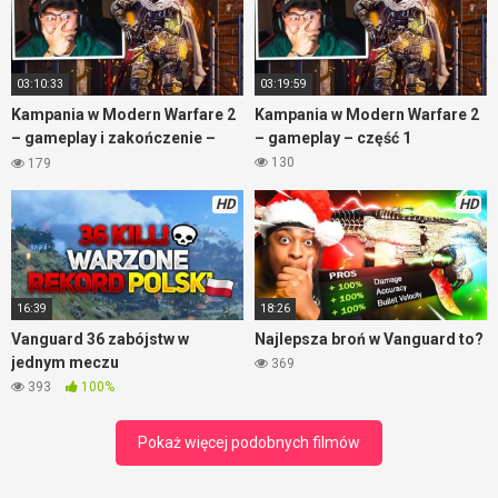
03:10:33
03:19:59
Kampania w Modern Warfare 2
Kampania w Modern Warfare 2
– gameplay i zakończenie –
– gameplay – część 1
część 2
130
179
HD
HD
16:39
18:26
Vanguard 36 zabójstw w
Najlepsza broń w Vanguard to?
jednym meczu
369
393
100%
Pokaż więcej podobnych filmów