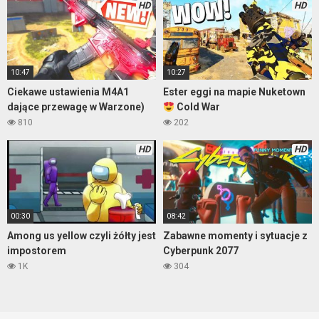
HD
HD
10:47
10:27
Ciekawe ustawienia M4A1
Ester eggi na mapie Nuketown
dające przewagę w Warzone)
Cold War
810
202
HD
HD
00:30
08:42
Among us yellow czyli żółty jest
Zabawne momenty i sytuacje z
impostorem
Cyberpunk 2077
1K
304