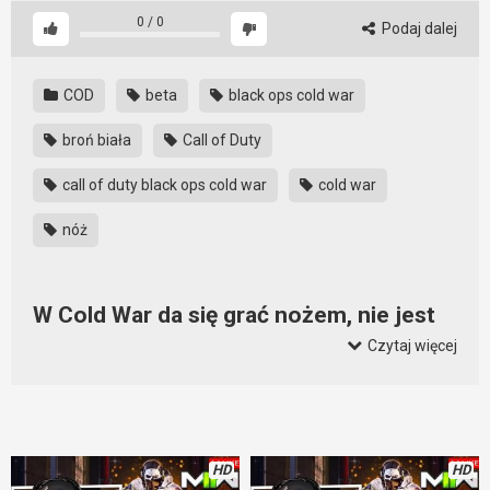
0
/
0
Podaj dalej
COD
beta
black ops cold war
broń biała
Call of Duty
call of duty black ops cold war
cold war
nóż
W Cold War da się grać nożem, nie jest
to jednak łatwe
Czytaj więcej
Nadal w becie jest masa irytujących błędów. Nożem można
grać i nawet zdobywać cenne fragi, ale… Właśnie, jest ale.
Oglądając ten gameplay można dojść do wniosku, że nóż ma
płynny zasięg. Czasem łapie dalej, czasem niżej. Dziwne.
HD
HD
Może się tylko tak wydaje, ale coś w tym jest.