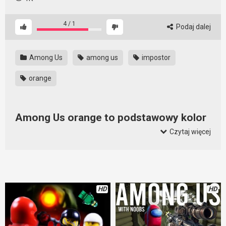
4
/
1
Podaj dalej
Among Us
among us
impostor
orange
Among Us orange to podstawowy kolor
i tak ma być
Czytaj więcej
W Among Us orange czyli pomarańczowy, to najczęściej
wybierany przez graczy kolor. Jako ciekawostkę warto
wiedzieć, że grupa krwi pomarańczowego to A-. Można się
tego dowiedzieć ze skanu MedBay. Bardzo często orange
HD
HD
jest impostorem, ale nikt go nie podejrzewa. Ciekawe
dlaczego?