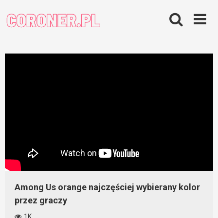
Skip
to
content
Among Us orange najczęściej wybierany kolor
przez graczy
1K