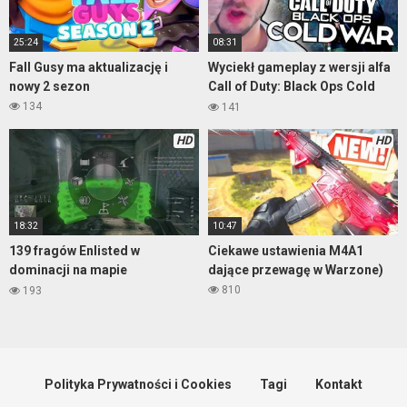
25:24
08:31
Fall Gusy ma aktualizację i
Wyciekł gameplay z wersji alfa
nowy 2 sezon
Call of Duty: Black Ops Cold
War
134
141
HD
HD
18:32
10:47
139 fragów Enlisted w
Ciekawe ustawienia M4A1
dominacji na mapie
dające przewagę w Warzone)
Pokrovskoe City
810
193
Polityka Prywatności i Cookies
Tagi
Kontakt