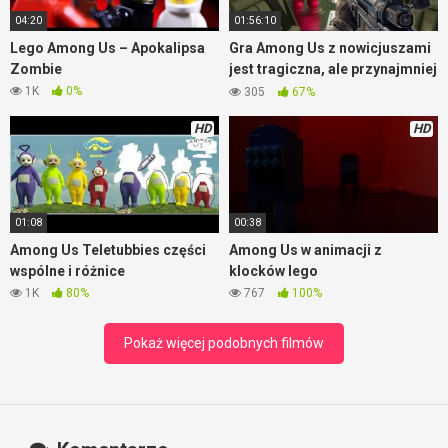
04:20
01:56:10
Lego Among Us – Apokalipsa
Gra Among Us z nowicjuszami
Zombie
jest tragiczna, ale przynajmniej
jest wesoło
1K
0%
305
67%
HD
HD
01:08
00:38
Among Us Teletubbies części
Among Us w animacji z
wspólne i różnice
klocków lego
1K
80%
767
100%
Pokaż więcej podobnych filmów