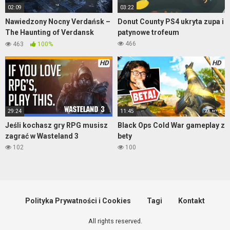
02:09
03:22
Nawiedzony Nocny Verdańsk –
Donut County PS4 ukryta zupa i
The Haunting of Verdansk
patynowe trofeum
Warzone
466
463
100%
HD
HD
29:24
11:45
Jeśli kochasz gry RPG musisz
Black Ops Cold War gameplay z
zagrać w Wasteland 3
bety
102
100
Polityka Prywatności i Cookies
Tagi
Kontakt
All rights reserved.