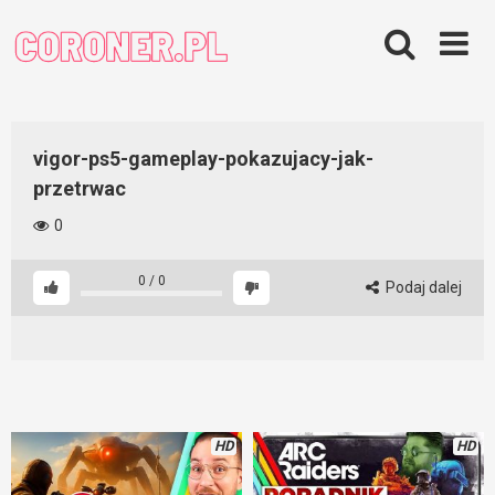
Skip
to
content
vigor-ps5-gameplay-pokazujacy-jak-
przetrwac
0
0
/
0
Podaj dalej
HD
HD