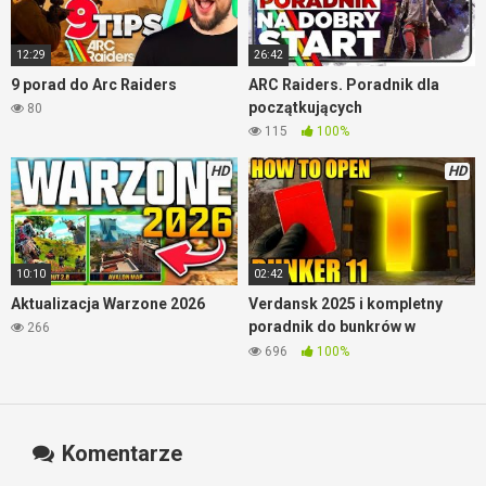
12:29
26:42
9 porad do Arc Raiders
ARC Raiders. Poradnik dla
początkujących
80
115
100%
HD
HD
10:10
02:42
Aktualizacja Warzone 2026
Verdansk 2025 i kompletny
poradnik do bunkrów w
266
Warzone
696
100%
Komentarze