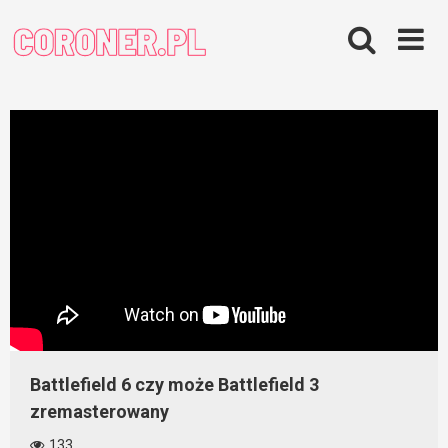
Skip
to
content
Battlefield 6 czy może Battlefield 3
zremasterowany
133