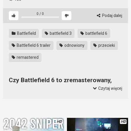
0
/
0
Podaj dalej
Battlefield
battlefield 3
battlefield 6
Battlefield 6 trailer
odnowiony
przecieki
remastered
Czy Battlefield 6 to zremasterowany,
odnowiony Battlefield 3?
Czytaj więcej
Nadal nie wiadomo, czy i kiedy pojawi się Battlefield 6. Czy
będzie to nowa gra osadzona w nowych realiach, czy może
będzie to odświeży, odnowiony, zremasterowany Battlefield
3. Gracze od dłuższego czasu zachodzą w głowę nad
HD
HD
rozwiązaniem tej zagadki. W sieci pojawia się coraz więcej