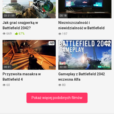
informacji, czasem takich, które wydają się wzajemnie
wykluczać. Ciekawe które okażą się prawdą. Pozostaje nam
czekać na rozwój wypadków.
03:51:59
00:18
Jak grać snajperką w
Niezniszczalność i
Battlefield 2042?
niewidzialność w Battlefield
2042
669
67%
197
HD
HD
00:31
33:00
Przyzwoita masakra w
Gameplay z Battlefield 2042
Battlefield 4
wczesna Alfa
60
80
Pokaż więcej podobnych filmów