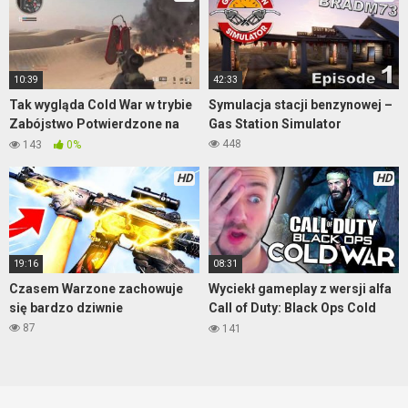
10:39
42:33
Tak wygląda Cold War w trybie
Symulacja stacji benzynowej –
Zabójstwo Potwierdzone na
Gas Station Simulator
mapie Satellite
448
143
0%
HD
HD
19:16
08:31
Czasem Warzone zachowuje
Wyciekł gameplay z wersji alfa
się bardzo dziwnie
Call of Duty: Black Ops Cold
War
87
141