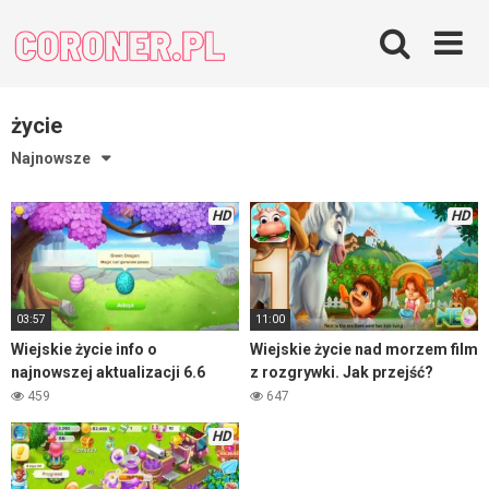
Skip
to
content
życie
Najnowsze
HD
HD
03:57
11:00
Wiejskie życie info o
Wiejskie życie nad morzem film
najnowszej aktualizacji 6.6
z rozgrywki. Jak przejść?
459
647
HD