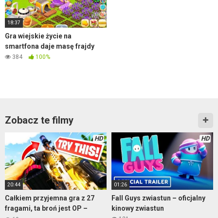
18:37
Gra wiejskie życie na
smartfona daje masę frajdy
384
100%
Zobacz te filmy
HD
HD
20:44
01:26
Całkiem przyjemna gra z 27
Fall Guys zwiastun – oficjalny
fragami, ta broń jest OP –
kinowy zwiastun