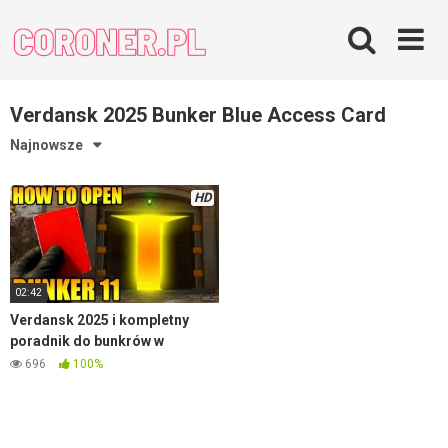
Skip
to
content
Verdansk 2025 Bunker Blue Access Card
Najnowsze
HD
02:42
Verdansk 2025 i kompletny
poradnik do bunkrów w
Warzone
696
100%