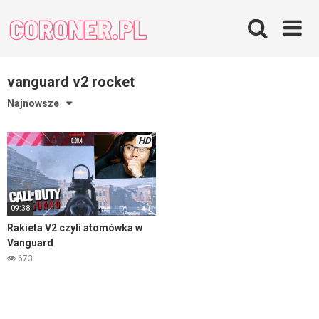
Skip
to
content
vanguard v2 rocket
Najnowsze
HD
09:38
Rakieta V2 czyli atomówka w
Vanguard
673