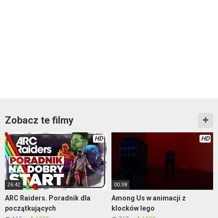
Zobacz te filmy
HD
HD
26:42
00:38
ARC Raiders. Poradnik dla
Among Us w animacji z
początkujących
klocków lego