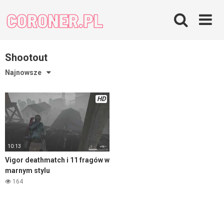
Skip
to
content
Shootout
Najnowsze
HD
10:13
Vigor deathmatch i 11 fragów w
marnym stylu
164