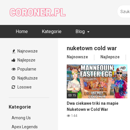
Skip
to
content
Home
Kategorie
Blog
nuketown cold war
Najnowsze
Najnowsze
Najlepsze
Najlepsze
HD
Popularne
Najdłuższe
Losowe
03:15
Dwa ciekawe triki na mapie
Kategorie
Nuketown w Cold War
144
Among Us
Apex Legends