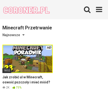
Skip
to
content
Minecraft Przetrwanie
Najnowsze
HD
18:52
Jak zrobić ul w Minecraft,
oswoić pszczoły i mieć miód?
2K
75%