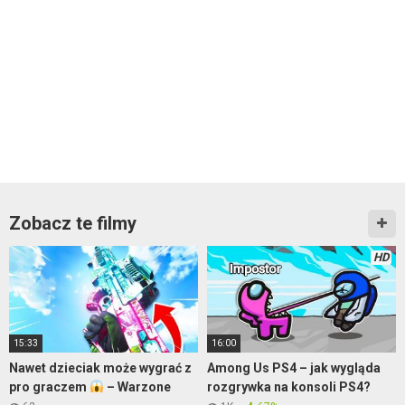
Zobacz te filmy
HD
15:33
16:00
Nawet dzieciak może wygrać z
Among Us PS4 – jak wygląda
pro graczem
– Warzone
rozgrywka na konsoli PS4?