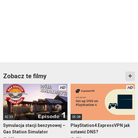
Zobacz te filmy
HD
HD
42:33
05:08
Symulacja stacji benzynowej –
PlayStation4 ExpressVPN jak
Gas Station Simulator
ustawić DNS?