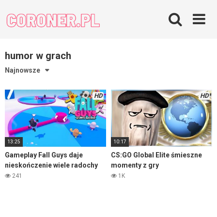
Skip
to
content
humor w grach
Najnowsze
HD
HD
13:25
10:17
Gameplay Fall Guys daje
CS:GO Global Elite śmieszne
nieskończenie wiele radochy
momenty z gry
241
1K