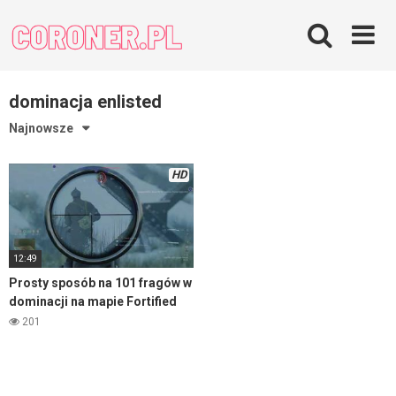
Skip
to
content
dominacja enlisted
Najnowsze
HD
12:49
Prosty sposób na 101 fragów w
dominacji na mapie Fortified
district – Enlisted
201