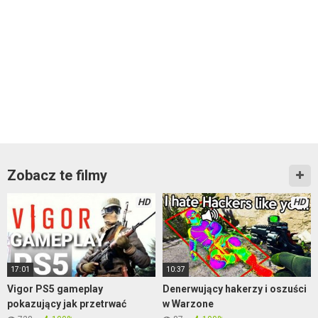
Zobacz te filmy
HD
HD
17:01
10:37
Vigor PS5 gameplay
Denerwujący hakerzy i oszuści
pokazujący jak przetrwać
w Warzone