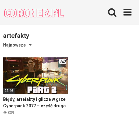
Skip
to
content
artefakty
Najnowsze
HD
22:46
Błędy, artefakty i glicze w grze
Cyberpunk 2077 – część druga
839