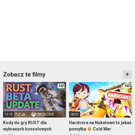
Zobacz te filmy
HD
HD
13:15
08:32
Kody do gry RUST dla
Hardcore na Nuketown to jakaś
wybranych konsolowych
pomyłka
Cold War