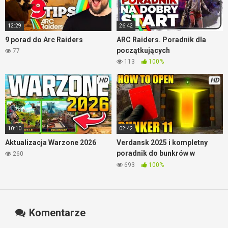
12:29
26:42
9 porad do Arc Raiders
ARC Raiders. Poradnik dla
początkujących
77
113
100%
HD
HD
10:10
02:42
Aktualizacja Warzone 2026
Verdansk 2025 i kompletny
poradnik do bunkrów w
260
Warzone
693
100%
Komentarze