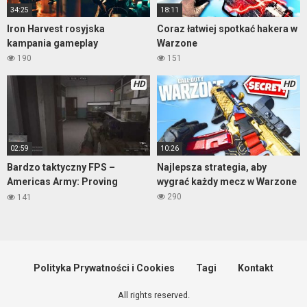
34:25
18:11
Iron Harvest rosyjska
Coraz łatwiej spotkać hakera w
kampania gameplay
Warzone
190
151
HD
HD
02:59
10:26
Bardzo taktyczny FPS –
Najlepsza strategia, aby
Americas Army: Proving
wygrać każdy mecz w Warzone
Grounds
290
141
Polityka Prywatności i Cookies
Tagi
Kontakt
All rights reserved.