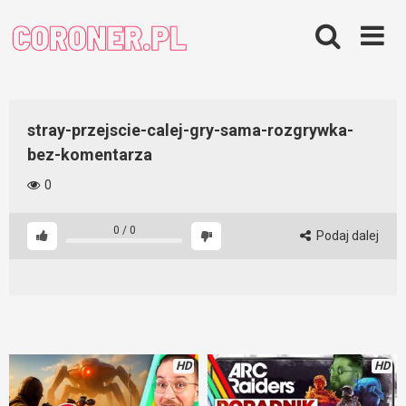
Skip
to
content
stray-przejscie-calej-gry-sama-rozgrywka-
bez-komentarza
0
0
/
0
Podaj dalej
HD
HD