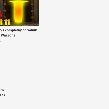
5 i kompletny poradnik
w Warzone
%
e w
czas