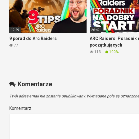
12:29
26:42
9 porad do Arc Raiders
ARC Raiders. Poradnik 
początkujących
77
113
100%
Komentarze
Twój adres email nie zostanie opublikowany.
Wymagane pola są oznaczon
Komentarz