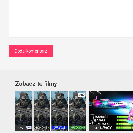
Zobacz te filmy
HD
12:53
15:47