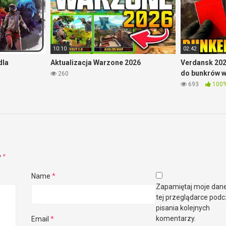
10:10
02:42
dla
Aktualizacja Warzone 2026
Verdansk 202
do bunkrów 
260
693
100
e
*
Name
*
Zapamiętaj moje dan
tej przeglądarce pod
pisania kolejnych
komentarzy.
Email
*