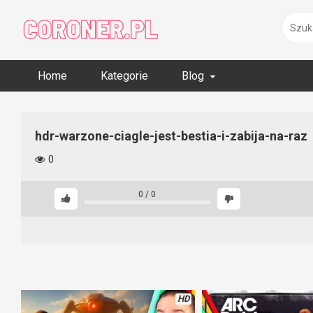
Skip
to
content
Home
Kategorie
Blog
hdr-warzone-ciagle-jest-bestia-i-zabija-na-raz
0
0
/
0
HD