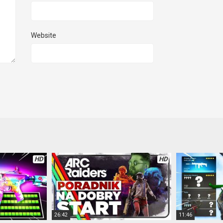
Website
HD
HD
26:42
11:46