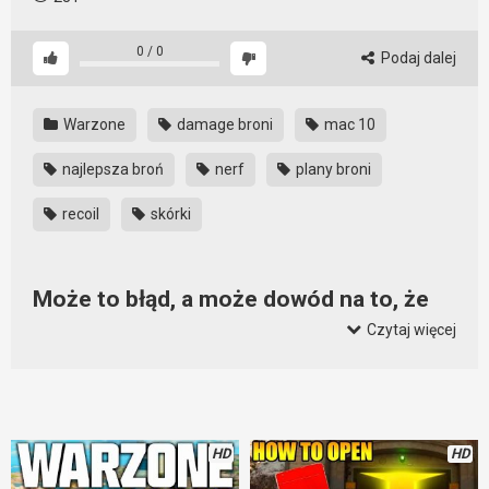
0
/
0
Podaj dalej
Warzone
damage broni
mac 10
najlepsza broń
nerf
plany broni
recoil
skórki
Może to błąd, a może dowód na to, że
Warzone staje się Pay To Win?
Czytaj więcej
Cold War namieszał w Warzone i to sporo. Zniszczył balans,
wprowadził OP bronie i sprawił, że część graczy zastanawia
się nad odejściem. Nawet ostatni patch nie poprawił zbyt
wiele. Chyba nie słuchają graczy. Ba, myślą tylko o kasie. I nie
HD
HD
byłoby nić w tym złego, gdyby nie sposób realizacji tego celu.