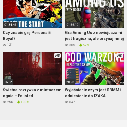
01:34:45
01:56:10
Czy znacie grę Persona 5
Gra Among Us z nowicjuszami
Royal?
jest tragiczna, ale przynajmniej
jest wesoło
131
305
67%
HD
HD
16:02
20:28
Świetna rozrywka z miotaczem
Wyjaśnienie czym jest SBMM i
ognia – Enlisted
odniesienie do IZAKA
256
100%
647