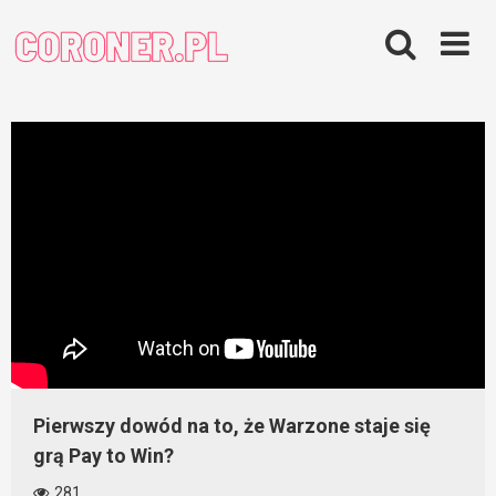
Skip
to
content
Pierwszy dowód na to, że Warzone staje się
grą Pay to Win?
281