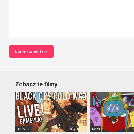
Zobacz te filmy
HD
02:05:19
14:28