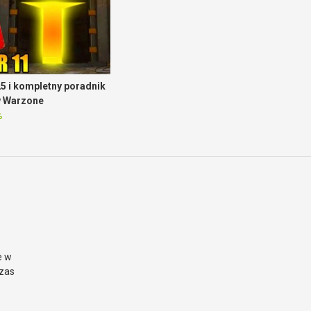
5 i kompletny poradnik
w Warzone
%
e w
czas