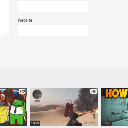
Website
HD
HD
10:39
07:23