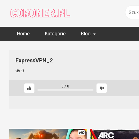
Skip
to
content
Home
Kategorie
Blog
ExpressVPN_2
0
0
/
0
HD