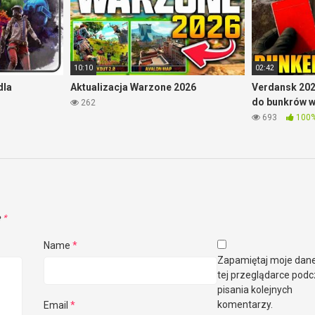
10:10
02:42
dla
Aktualizacja Warzone 2026
Verdansk 202
do bunkrów 
262
693
100
e
*
Name
*
Zapamiętaj moje dan
tej przeglądarce pod
pisania kolejnych
komentarzy.
Email
*