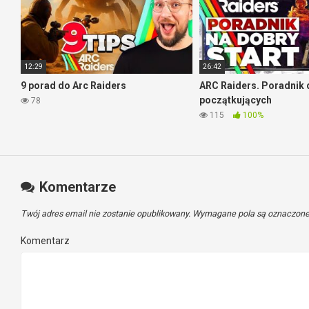
12:29
26:42
9 porad do Arc Raiders
ARC Raiders. Poradnik 
początkujących
78
115
100%
Komentarze
Twój adres email nie zostanie opublikowany.
Wymagane pola są oznaczon
Komentarz