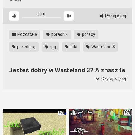
0
/
0
Podaj dalej
Pozostałe
poradnik
porady
przed grą
rpg
triki
Wasteland 3
Jesteś dobry w Wasteland 3? A znasz te
triki?
Czytaj więcej
Aby być naprawdę dobrym graczem i wymiatać konkretnie w
Wasteland 3 musisz znać jak najwięcej trików i porad. Jeśli
znasz te 7 trików, możesz mówić o sobie, że znasz grę
doskonale. Dzięki nim zyskujesz realną przewagę nad swoimi
HD
HD
przeciwnikami. Zatem przekonaj się o tym już teraz.