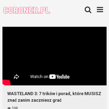
Skip
to
content
WASTELAND 3: 7 trików i porad, które MUSISZ
znać zanim zaczniesz grać
598