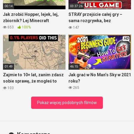
00:14
03:37:26
Jak zrobić Hopper, lejek, lej,
STRAY przejście całej gry –
zbiornik? Lej Minecraft
sama rozgrywka, bez
komentarza
653
100%
147
HD
01:49
46:15
Zajmie to 10+ lat, zanim zdasz
Jak grać w No Man’s Sky w 2021
sobie sprawę, że mogłeś to
roku?
zrobić – RDR2
265
103
Pokaż więcej podobnych filmów