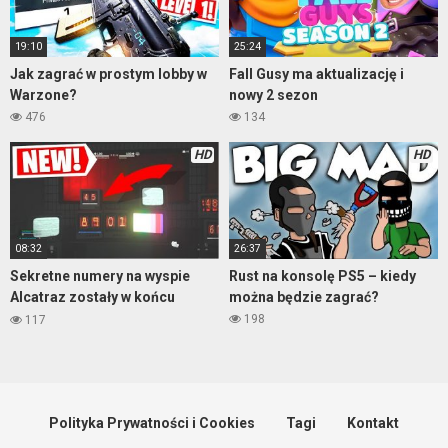
19:10
25:24
Jak zagrać w prostym lobby w
Fall Gusy ma aktualizację i
Warzone?
nowy 2 sezon
476
134
HD
HD
08:32
26:37
Sekretne numery na wyspie
Rust na konsolę PS5 – kiedy
Alcatraz zostały w końcu
można będzie zagrać?
odkryte | Warzone Easter Egg
198
117
Polityka Prywatności i Cookies
Tagi
Kontakt