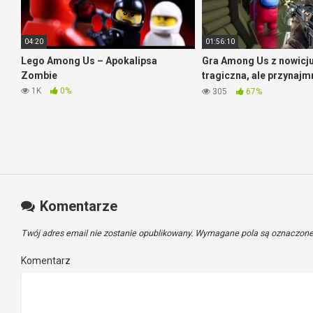
04:20
01:56:10
Lego Among Us – Apokalipsa
Gra Among Us z nowicju
Zombie
tragiczna, ale przynajmn
wesoło
1K
0%
305
67%
Komentarze
Twój adres email nie zostanie opublikowany.
Wymagane pola są oznaczon
Komentarz