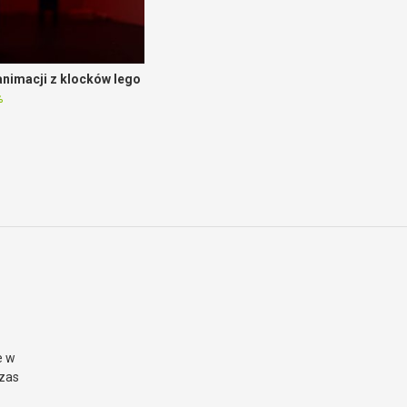
nimacji z klocków lego
%
e w
czas