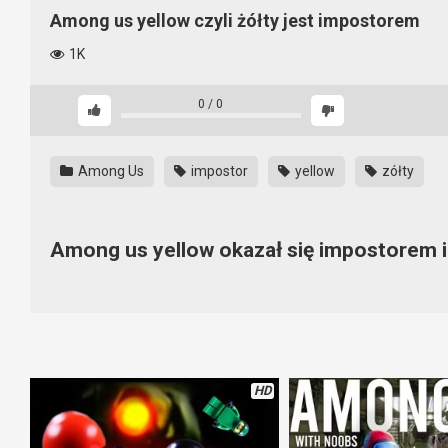
Among us yellow czyli żółty jest impostorem
1K
0
/
0
Among Us
impostor
yellow
zółty
Among us yellow okazał się impostorem i
Czasem oszust ukrywa się tak dobrze, że wygrywa całą rozgryw
wszyscy wiecie.
HD