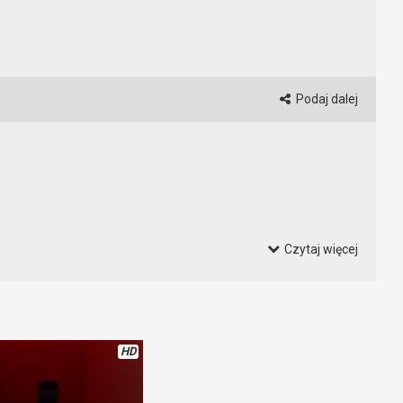
Podaj dalej
Czytaj więcej
i wygrał. No i git.
Na czym polega gra w Among Us
to chyba
HD