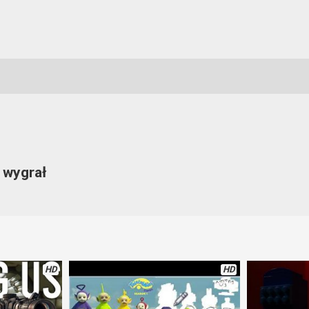
 wygrał
kę. Tutaj to właśnie żółty okazał się impostorem. Oszukał wszystkich 
HD
HD