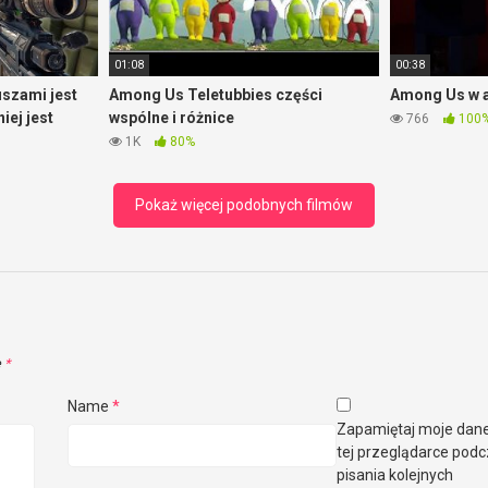
01:08
00:38
szami jest
Among Us Teletubbies części
Among Us w a
iej jest
wspólne i różnice
766
100
1K
80%
Pokaż więcej podobnych filmów
e
*
Name
*
Zapamiętaj moje dan
tej przeglądarce pod
pisania kolejnych