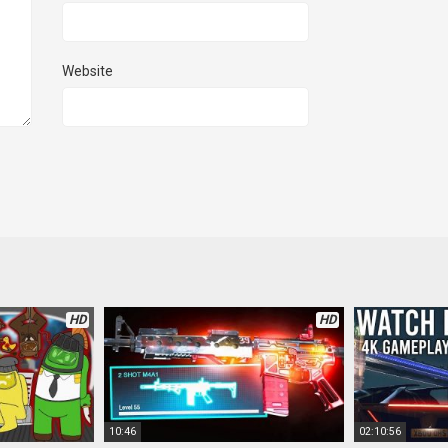
Website
HD
HD
10:46
02:10:56