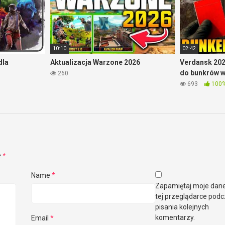
10:10
02:42
dla
Aktualizacja Warzone 2026
Verdansk 202
do bunkrów 
260
693
100
e
*
Name
*
Zapamiętaj moje dan
tej przeglądarce pod
pisania kolejnych
komentarzy.
Email
*