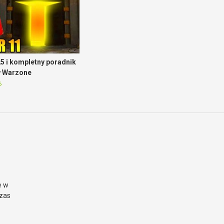
5 i kompletny poradnik
w Warzone
%
e w
czas