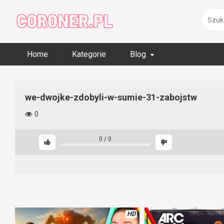
Skip
to
content
Home
Kategorie
Blog
we-dwojke-zdobyli-w-sumie-31-zabojstw
0
0
/
0
HD