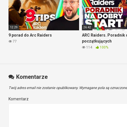
12:29
26:42
9 porad do Arc Raiders
ARC Raiders. Poradnik 
początkujących
77
114
100%
Komentarze
Twój adres email nie zostanie opublikowany.
Wymagane pola są oznaczon
Komentarz