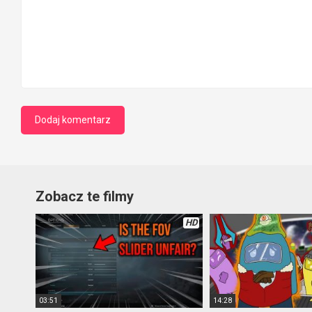
Zobacz te filmy
HD
03:51
14:28