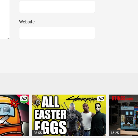
Website
HD
HD
25:55
13:25