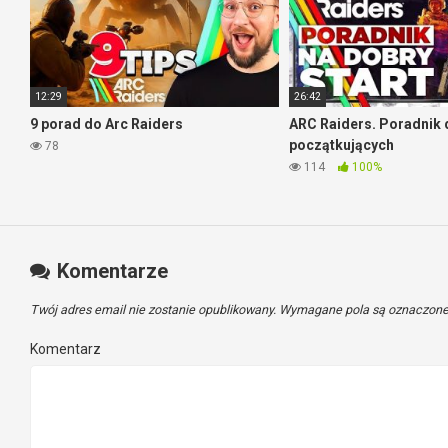
12:29
26:42
9 porad do Arc Raiders
ARC Raiders. Poradnik 
początkujących
78
114
100%
Komentarze
Twój adres email nie zostanie opublikowany.
Wymagane pola są oznaczon
Komentarz