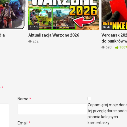
10:10
02:42
dla
Aktualizacja Warzone 2026
Verdansk 202
do bunkrów 
262
693
100
e
*
Name
*
Zapamiętaj moje dan
tej przeglądarce pod
pisania kolejnych
komentarzy.
Email
*