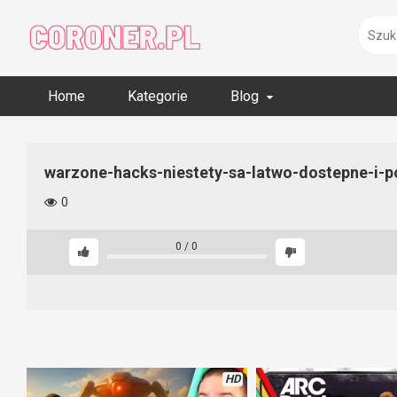
Skip
to
content
Home
Kategorie
Blog
warzone-hacks-niestety-sa-latwo-dostepne-i-p
0
0
/
0
HD