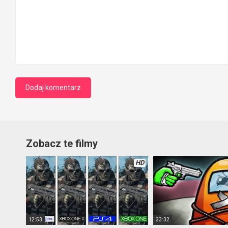
Zobacz te filmy
HD
12:53
33:32