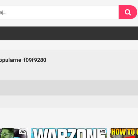
opularne-f09f9280
HD
HD