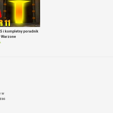
5 i kompletny poradnik
w Warzone
%
e w
czas