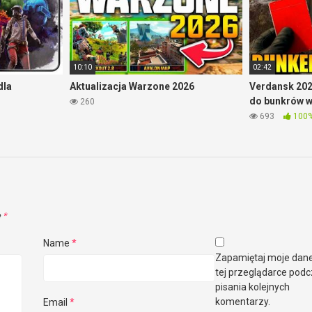
10:10
02:42
dla
Aktualizacja Warzone 2026
Verdansk 202
do bunkrów 
260
693
100
e
*
Name
*
Zapamiętaj moje dan
tej przeglądarce pod
pisania kolejnych
komentarzy.
Email
*