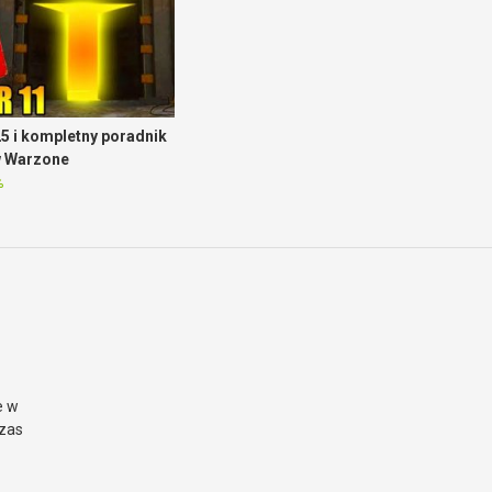
5 i kompletny poradnik
w Warzone
%
e w
czas