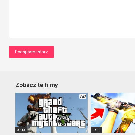
Zobacz te filmy
HD
03:13
19:16