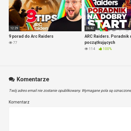
12:29
26:42
9 porad do Arc Raiders
ARC Raiders. Poradnik 
początkujących
77
114
100%
Komentarze
Twój adres email nie zostanie opublikowany.
Wymagane pola są oznaczon
Komentarz