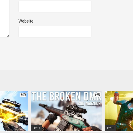
Website
HD
HD
08:57
12:11