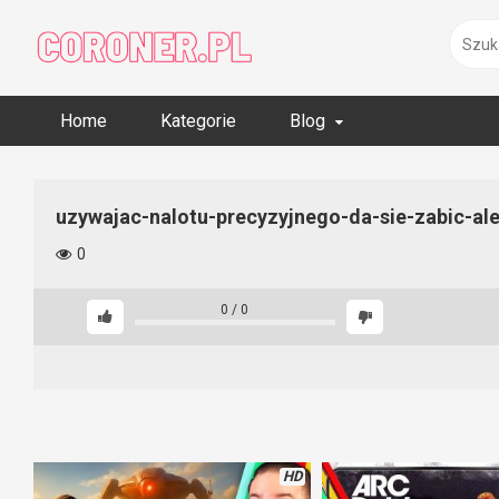
Skip
to
content
Home
Kategorie
Blog
uzywajac-nalotu-precyzyjnego-da-sie-zabic-al
0
0
/
0
HD