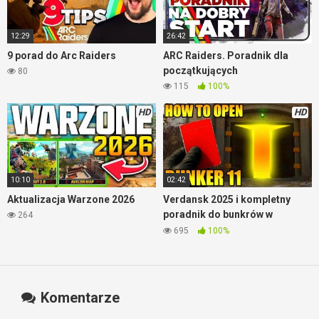
12:29
26:42
9 porad do Arc Raiders
ARC Raiders. Poradnik dla
początkujących
80
115
100%
HD
HD
10:10
02:42
Aktualizacja Warzone 2026
Verdansk 2025 i kompletny
poradnik do bunkrów w
264
Warzone
695
100%
Komentarze