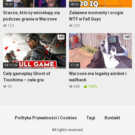
19:01
08:22
Gracze, którzy wściekają się
Zabawne momenty i srogie
podczas grania w Warzone
WTF w Fall Guys
124
203
HD
HD
04:11:26
17:28
Cały gameplay Ghost of
Warzone ma legalny aimbot i
Tsushima – cała gra
wallhack
95
688
100%
Polityka Prywatności i Cookies
Tagi
Kontakt
All rights reserved.