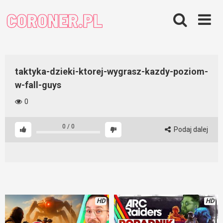
Skip
to
content
taktyka-dzieki-ktorej-wygrasz-kazdy-poziom-
w-fall-guys
0
0
/
0
Podaj dalej
HD
HD