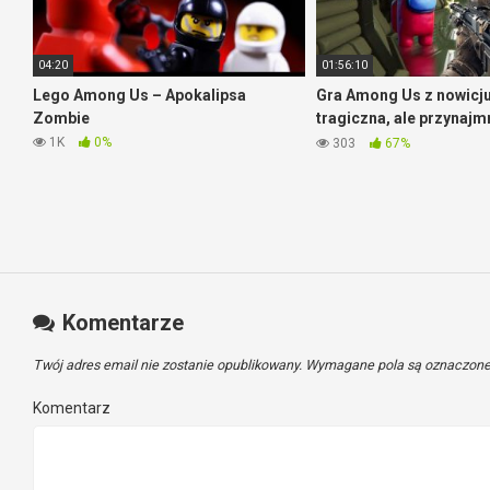
04:20
01:56:10
Lego Among Us – Apokalipsa
Gra Among Us z nowicju
Zombie
tragiczna, ale przynajmn
wesoło
1K
0%
303
67%
Komentarze
Twój adres email nie zostanie opublikowany.
Wymagane pola są oznaczon
Komentarz