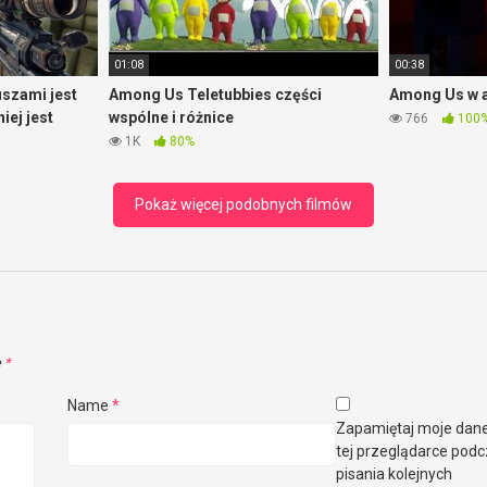
01:08
00:38
szami jest
Among Us Teletubbies części
Among Us w a
iej jest
wspólne i różnice
766
100
1K
80%
Pokaż więcej podobnych filmów
e
*
Name
*
Zapamiętaj moje dan
tej przeglądarce pod
pisania kolejnych