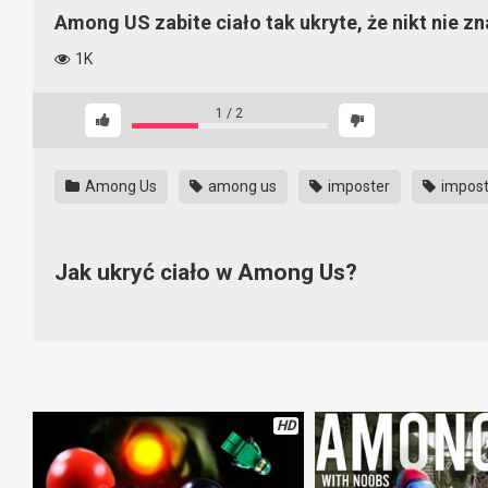
Among US zabite ciało tak ukryte, że nikt nie zn
1K
1
/
2
Among Us
among us
imposter
impost
Jak ukryć ciało w Among Us?
Dla nikogo nie jest tajemnicą, że aby wygrywać w większości 
problemu jesteśmy w stanie wygrać każdy pojedynek. Dlatego te
ciało tak, że nikt go nie znajdzie. To aż niesamowite jakie to pro
HD