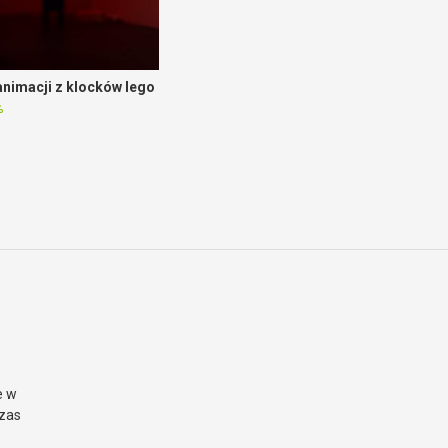
nimacji z klocków lego
%
e w
czas