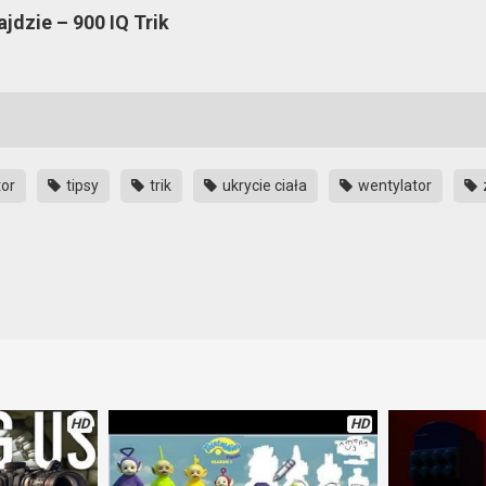
ajdzie – 900 IQ Trik
or
tipsy
trik
ukrycie ciała
wentylator
gier online trzeba mieć wiedzę o grze. I nie musi być ona doskonała. 
ż warto poznawać pewne sztuczki, które sprawią, że wygrana będzie ła
ste.
HD
HD