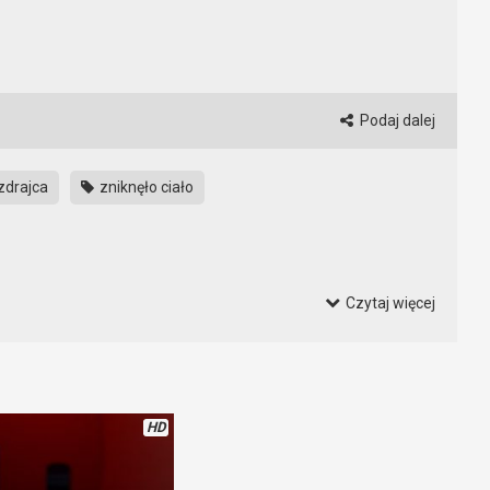
Podaj dalej
zdrajca
zniknęło ciało
Czytaj więcej
Wiedza ta musi być większa niż wiedza przeciwników. Wtedy bez
twiejsza. Dzięki tej sztuczce, grając jako impostor, ukryjecie
HD