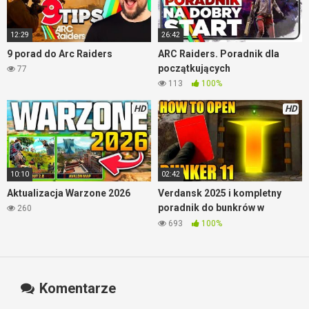
12:29
26:42
9 porad do Arc Raiders
ARC Raiders. Poradnik dla
początkujących
77
113
100%
HD
HD
10:10
02:42
Aktualizacja Warzone 2026
Verdansk 2025 i kompletny
poradnik do bunkrów w
260
Warzone
693
100%
Komentarze