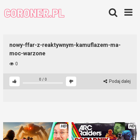
Skip
to
content
nowy-ffar-z-reaktywnym-kamuflazem-ma-
moc-warzone
0
0
/
0
Podaj dalej
HD
HD