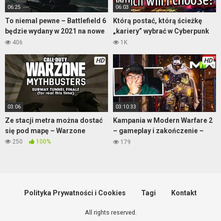
06:25
06:03
To niemal pewne – Battlefield 6
Którą postać, którą ścieżkę
będzie wydany w 2021 na nowe
„kariery” wybrać w Cyberpunk
konsole!
2077?
406
1K
HD
HD
03:06
03:10:33
Ze stacji metra można dostać
Kampania w Modern Warfare 2
się pod mapę – Warzone
– gameplay i zakończenie –
część 2
250
100%
179
Polityka Prywatności i Cookies
Tagi
Kontakt
All rights reserved.