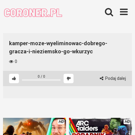
Skip
to
content
kamper-moze-wyeliminowac-dobrego-
gracza-i-nieziemsko-go-wkurzyc
0
0
/
0
Podaj dalej
HD
HD