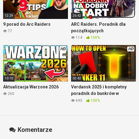
12:29
26:42
9 porad do Arc Raiders
ARC Raiders. Poradnik dla
początkujących
77
114
100%
HD
HD
10:10
02:42
Aktualizacja Warzone 2026
Verdansk 2025 i kompletny
poradnik do bunkrów w
260
Warzone
693
100%
Komentarze