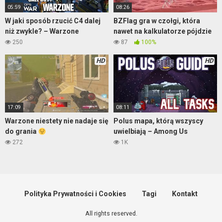
05:59
08:26
W jaki sposób rzucić C4 dalej
BZFlag gra w czołgi, która
niż zwykle? – Warzone
nawet na kalkulatorze pójdzie
250
87
100%
HD
HD
17:09
08:11
Warzone niestety nie nadaje się
Polus mapa, którą wszyscy
do grania
uwielbiają – Among Us
272
1K
Polityka Prywatności i Cookies
Tagi
Kontakt
All rights reserved.