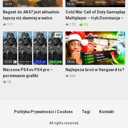
13:01
10:32
Bagnet do AK47 jest aktualnie
Cold War Call of Duty Gameplay
lepszy niż dawniej w walce
Multiplayer – tryb Dominacja –
wręcz
mapa Moscow
111
172
0%
HD
HD
12:53
18:26
Warzone PS4 vs PS4 pro –
Najlepsza broń w Vanguard to?
porównanie grafiki
369
1K
Polityka Prywatności i Cookies
Tagi
Kontakt
All rights reserved.