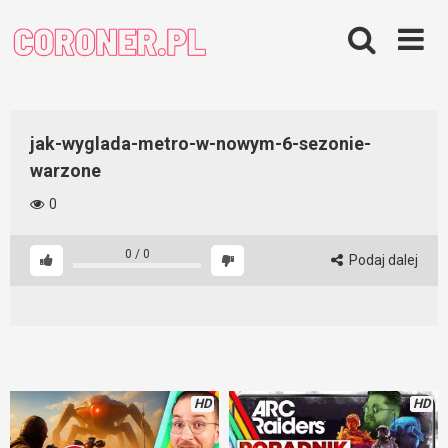
Skip
to
content
jak-wyglada-metro-w-nowym-6-sezonie-
warzone
0
0
/
0
Podaj dalej
HD
HD