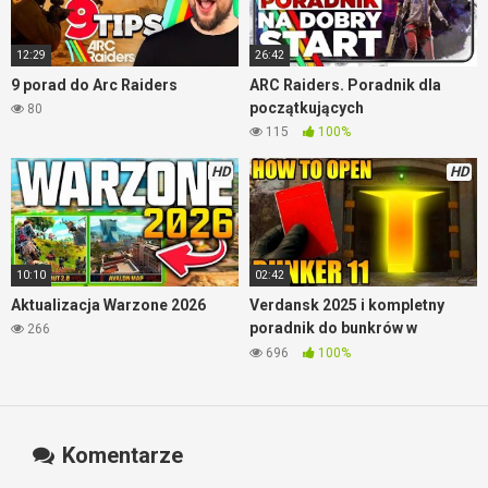
12:29
26:42
9 porad do Arc Raiders
ARC Raiders. Poradnik dla
początkujących
80
115
100%
HD
HD
10:10
02:42
Aktualizacja Warzone 2026
Verdansk 2025 i kompletny
poradnik do bunkrów w
266
Warzone
696
100%
Komentarze