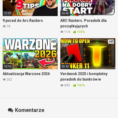
12:29
26:42
9 porad do Arc Raiders
ARC Raiders. Poradnik dla
początkujących
78
114
100%
HD
HD
10:10
02:42
Aktualizacja Warzone 2026
Verdansk 2025 i kompletny
poradnik do bunkrów w
262
Warzone
693
100%
Komentarze