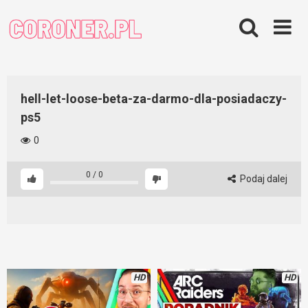
Skip
to
content
hell-let-loose-beta-za-darmo-dla-posiadaczy-
ps5
0
0
/
0
Podaj dalej
HD
HD