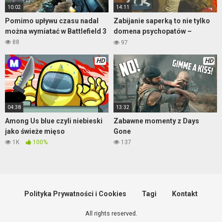
10:02
14:11
Pomimo upływu czasu nadal
Zabijanie saperką to nie tylko
można wymiatać w Battlefield 3
domena psychopatów –
Warzone
88
97
HD
HD
04:38
13:32
Among Us blue czyli niebieski
Zabawne momenty z Days
jako świeże mięso
Gone
1K
100%
137
Polityka Prywatności i Cookies
Tagi
Kontakt
All rights reserved.