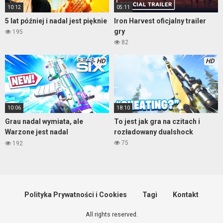
10:12
05:11
5 lat później i nadal jest pięknie
Iron Harvest oficjalny trailer
gry
195
82
HD
HD
10:06
18:10
Grau nadal wymiata, ale
To jest jak gra na czitach i
Warzone jest nadal
rozładowany dualshock
nieprzewidywalna
75
192
Polityka Prywatności i Cookies
Tagi
Kontakt
All rights reserved.