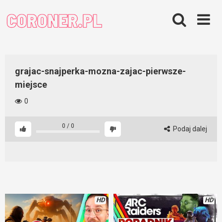
Skip
to
content
grajac-snajperka-mozna-zajac-pierwsze-
miejsce
0
0
/
0
Podaj dalej
HD
HD