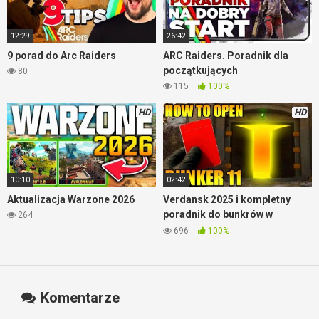
12:29
26:42
9 porad do Arc Raiders
ARC Raiders. Poradnik dla
początkujących
80
115
100%
HD
HD
10:10
02:42
Aktualizacja Warzone 2026
Verdansk 2025 i kompletny
poradnik do bunkrów w
264
Warzone
696
100%
Komentarze