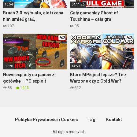
16:54
04:11:26
Bruen 2.0. wymiata, ale trzeba
Cały gameplay Ghost of
nim umieć grać,
Tsushima – cała gra
107
95
HD
HD
08:20
14:59
Nowe exploity na pancerz i
Które MP5 jest lepsze? Te z
gotówkę – PC exploit
Warzone czy z Cold War?
88
100%
612
Polityka Prywatności i Cookies
Tagi
Kontakt
All rights reserved.