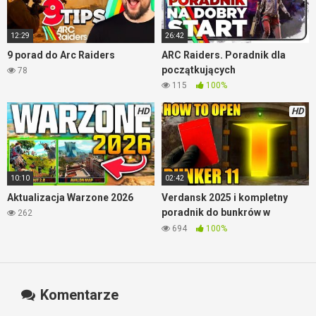
12:29
26:42
9 porad do Arc Raiders
ARC Raiders. Poradnik dla
początkujących
78
115
100%
HD
HD
10:10
02:42
Aktualizacja Warzone 2026
Verdansk 2025 i kompletny
poradnik do bunkrów w
262
Warzone
694
100%
Komentarze