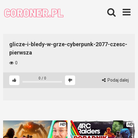
Skip
to
content
glicze-i-bledy-w-grze-cyberpunk-2077-czesc-
pierwsza
0
0
/
0
Podaj dalej
HD
HD