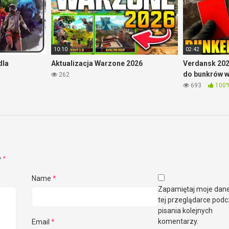
10:10
02:42
dla
Aktualizacja Warzone 2026
Verdansk 202
do bunkrów 
262
693
100
e
*
Name
*
Zapamiętaj moje dan
tej przeglądarce pod
pisania kolejnych
komentarzy.
Email
*