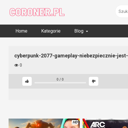
Skip
to
content
Home
Kategorie
Blog
cyberpunk-2077-gameplay-niebezpiecznie-jest
0
0
/
0
HD