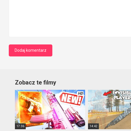
Zobacz te filmy
HD
17:36
14:42