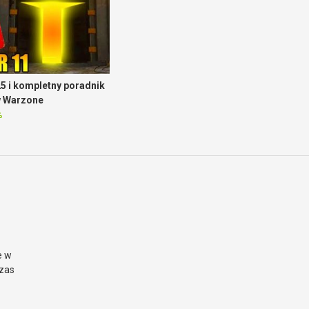
5 i kompletny poradnik
w Warzone
%
e w
czas