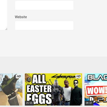
Website
HD
HD
25:55
09:07