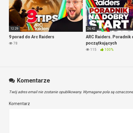
12:29
26:42
9 porad do Arc Raiders
ARC Raiders. Poradnik 
początkujących
78
115
100%
Komentarze
Twój adres email nie zostanie opublikowany.
Wymagane pola są oznaczon
Komentarz