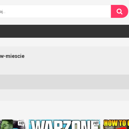
-w-miescie
HD
HD