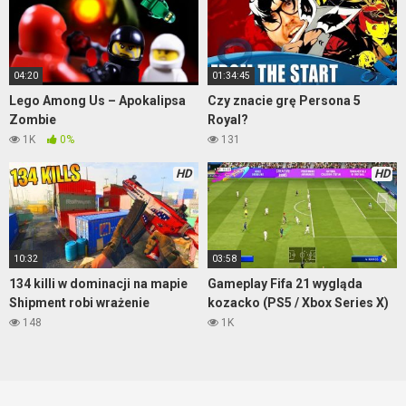
04:20
01:34:45
Lego Among Us – Apokalipsa
Czy znacie grę Persona 5
Zombie
Royal?
1K
0%
131
HD
HD
10:32
03:58
134 killi w dominacji na mapie
Gameplay Fifa 21 wygląda
Shipment robi wrażenie
kozacko (PS5 / Xbox Series X)
148
1K