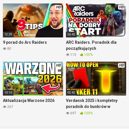
HD
HD
Setup HDR
12:29
26:42
9 porad do Arc Raiders
ARC Raiders. Poradnik dla
początkujących
80
115
100%
HD
HD
10:10
02:42
Aktualizacja Warzone 2026
Verdansk 2025 i kompletny
poradnik do bunkrów w
267
Warzone
697
100%