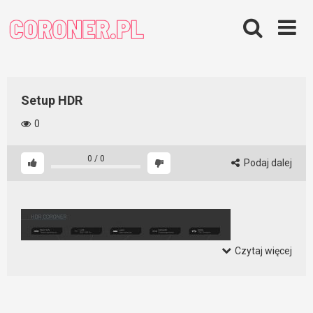
Skip
to
content
Setup HDR
0
0
/
0
Podaj dalej
Czytaj więcej